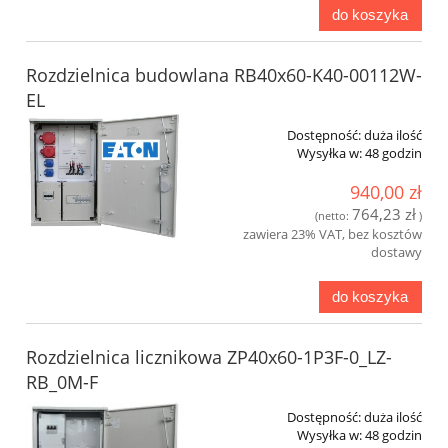
do koszyka
Rozdzielnica budowlana RB40x60-K40-00112W-
EL
Dostępność:
duża ilość
Wysyłka w:
48 godzin
940,00 zł
764,23 zł
(netto:
)
zawiera 23% VAT, bez kosztów
dostawy
do koszyka
Rozdzielnica licznikowa ZP40x60-1P3F-0_LZ-
RB_0M-F
Dostępność:
duża ilość
Wysyłka w:
48 godzin