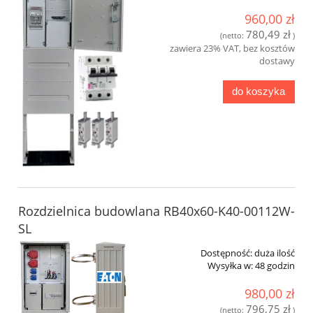
960,00 zł
780,49 zł
(netto:
)
zawiera 23% VAT, bez kosztów
dostawy
do koszyka
Rozdzielnica budowlana RB40x60-K40-00112W-
SL
Dostępność:
duża ilość
Wysyłka w:
48 godzin
980,00 zł
796,75 zł
(netto:
)