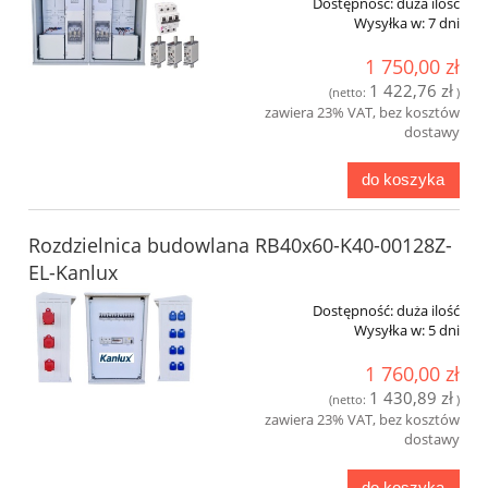
Dostępność:
duża ilość
Wysyłka w:
7 dni
1 750,00 zł
1 422,76 zł
(netto:
)
zawiera 23% VAT, bez kosztów
dostawy
do koszyka
Rozdzielnica budowlana RB40x60-K40-00128Z-
EL-Kanlux
Dostępność:
duża ilość
Wysyłka w:
5 dni
1 760,00 zł
1 430,89 zł
(netto:
)
zawiera 23% VAT, bez kosztów
dostawy
do koszyka