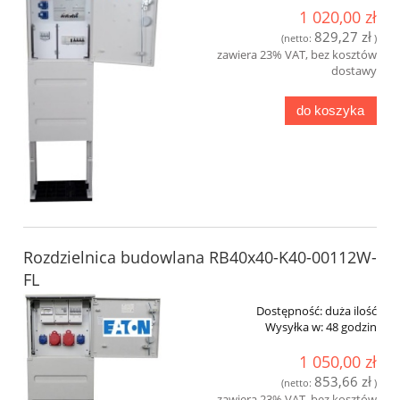
1 020,00 zł
829,27 zł
(netto:
)
zawiera 23% VAT, bez kosztów
dostawy
do koszyka
Rozdzielnica budowlana RB40x40-K40-00112W-
FL
Dostępność:
duża ilość
Wysyłka w:
48 godzin
1 050,00 zł
853,66 zł
(netto:
)
zawiera 23% VAT, bez kosztów