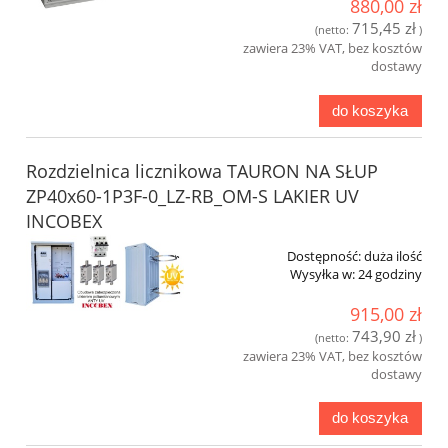
880,00 zł
715,45 zł
(netto:
)
zawiera 23% VAT, bez kosztów
dostawy
do koszyka
Rozdzielnica licznikowa TAURON NA SŁUP
ZP40x60-1P3F-0_LZ-RB_OM-S LAKIER UV
INCOBEX
Dostępność:
duża ilość
Wysyłka w:
24 godziny
915,00 zł
743,90 zł
(netto:
)
zawiera 23% VAT, bez kosztów
dostawy
do koszyka