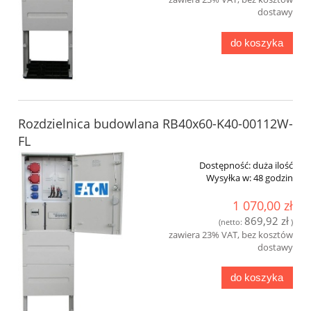
dostawy
do koszyka
Rozdzielnica budowlana RB40x60-K40-00112W-
FL
Dostępność:
duża ilość
Wysyłka w:
48 godzin
1 070,00 zł
869,92 zł
(netto:
)
zawiera 23% VAT, bez kosztów
dostawy
do koszyka