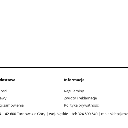
i dostawa
Informacje
ości
Regulaminy
tawy
Zwroty i reklamacje
acji zamówienia
Polityka prywatności
4 | 42-600 Tarnowskie Góry | woj. śląskie | tel: 324 500 640 | mail:
sklep@rozd