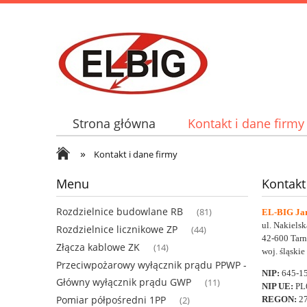
Strona główna
Kontakt i dane firmy
»
Kontakt i dane firmy
Menu
Kontakt
Rozdzielnice budowlane RB
(81)
EL-BIG Jar
ul. Nakiels
Rozdzielnice licznikowe ZP
(44)
42-600 Tar
Złącza kablowe ZK
(14)
woj. śląskie
Przeciwpożarowy wyłącznik prądu PPWP -
NIP:
645-1
Główny wyłącznik prądu GWP
(11)
NIP UE:
PL
Pomiar półpośredni 1PP
REGON:
2
(2)