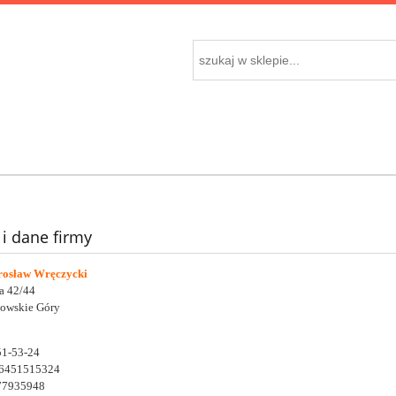
 i dane firmy
osław Wręczycki
ka 42/44
nowskie Góry
51-53-24
6451515324
77935948