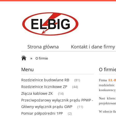
Strona główna
Kontakt i dane firmy
»
O firmie
Menu
O firmi
Rozdzielnice budowlane RB
(81)
Firma
EL-
rozdzielnic
Rozdzielnice licznikowe ZP
(44)
konkurency
Złącza kablowe ZK
(14)
Nasi klien
Przeciwpożarowy wyłącznik prądu PPWP -
projektowan
Główny wyłącznik prądu GWP
(11)
W ofercie f
Pomiar półpośredni 1PP
(2)