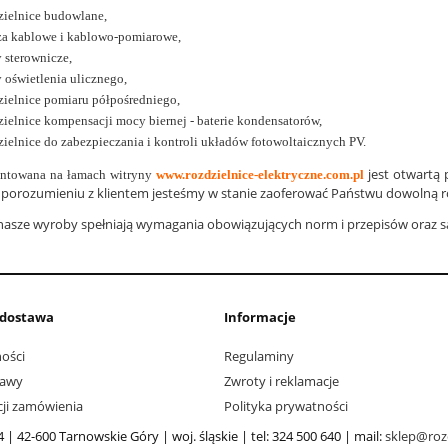
zielnice budowlane,
za kablowe i kablowo-pomiarowe,
y sterownicze,
y oświetlenia ulicznego,
zielnice pomiaru półpośredniego,
zielnice kompensacji mocy biernej - baterie kondensatorów,
zielnice do zabezpieczania i kontroli układów fotowoltaicznych PV.
jest otwartą 
entowana na łamach witryny
www.rozdzielnice-elektryczne.com.pl
w porozumieniu z klientem jesteśmy w stanie zaoferować Państwu dowolną ro
nasze wyroby spełniają wymagania obowiązujących norm i przepisów oraz 
i dostawa
Informacje
ości
Regulaminy
tawy
Zwroty i reklamacje
acji zamówienia
Polityka prywatności
4 | 42-600 Tarnowskie Góry | woj. śląskie | tel: 324 500 640 | mail:
sklep@rozd