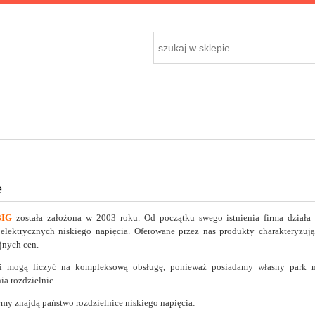
e
BIG
została założona w 2003 roku. Od początku swego istnienia firma działa w
 elektrycznych niskiego napięcia. Oferowane przez nas produkty charakteryzu
jnych cen.
ci mogą liczyć na kompleksową obsługę, ponieważ posiadamy własny park m
ia rozdzielnic.
irmy znajdą państwo rozdzielnice niskiego napięcia: