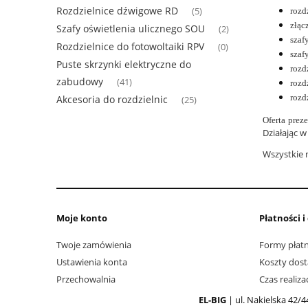
Rozdzielnice dźwigowe RD
rozd
(5)
złąc
Szafy oświetlenia ulicznego SOU
(2)
szaf
Rozdzielnice do fotowoltaiki RPV
(0)
szaf
Puste skrzynki elektryczne do
rozd
zabudowy
(41)
rozd
rozd
Akcesoria do rozdzielnic
(25)
Oferta prez
Działając 
Wszystkie 
Moje konto
Płatności 
Twoje zamówienia
Formy płatn
Ustawienia konta
Koszty dos
Przechowalnia
Czas realiz
EL-BIG
| ul. Nakielska 42/4