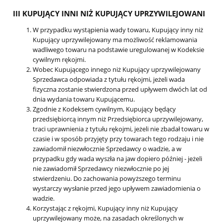
III KUPUJĄCY INNI NIŻ KUPUJĄCY UPRZYWILEJOWANI
W przypadku wystąpienia wady towaru, Kupujący inny niż
Kupujący uprzywilejowany ma możliwość reklamowania
wadliwego towaru na podstawie uregulowanej w Kodeksie
cywilnym rękojmi.
Wobec Kupującego innego niż Kupujący uprzywilejowany
Sprzedawca odpowiada z tytułu rękojmi, jeżeli wada
fizyczna zostanie stwierdzona przed upływem dwóch lat od
dnia wydania towaru Kupującemu.
Zgodnie z Kodeksem cywilnym, Kupujący będący
przedsiębiorcą innym niż Przedsiębiorca uprzywilejowany,
traci uprawnienia z tytułu rękojmi, jeżeli nie zbadał towaru w
czasie i w sposób przyjęty przy towarach tego rodzaju i nie
zawiadomił niezwłocznie Sprzedawcy o wadzie, a w
przypadku gdy wada wyszła na jaw dopiero później - jeżeli
nie zawiadomił Sprzedawcy niezwłocznie po jej
stwierdzeniu. Do zachowania powyższego terminu
wystarczy wysłanie przed jego upływem zawiadomienia o
wadzie.
Korzystając z rękojmi, Kupujący inny niż Kupujący
uprzywilejowany może, na zasadach określonych w