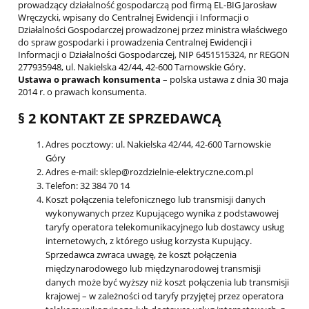
prowadzący działalność gospodarczą pod firmą EL-BIG Jarosław
Wręczycki, wpisany do Centralnej Ewidencji i Informacji o
Działalności Gospodarczej prowadzonej przez ministra właściwego
do spraw gospodarki i prowadzenia Centralnej Ewidencji i
Informacji o Działalności Gospodarczej, NIP 6451515324, nr REGON
277935948, ul. Nakielska 42/44, 42-600 Tarnowskie Góry.
Ustawa o prawach konsumenta
– polska ustawa z dnia 30 maja
2014 r. o prawach konsumenta.
§ 2 KONTAKT ZE SPRZEDAWCĄ
Adres pocztowy: ul. Nakielska 42/44, 42-600 Tarnowskie
Góry
Adres e-mail: sklep@rozdzielnie-elektryczne.com.pl
Telefon: 32 384 70 14
Koszt połączenia telefonicznego lub transmisji danych
wykonywanych przez Kupującego wynika z podstawowej
taryfy operatora telekomunikacyjnego lub dostawcy usług
internetowych, z którego usług korzysta Kupujący.
Sprzedawca zwraca uwagę, że koszt połączenia
międzynarodowego lub międzynarodowej transmisji
danych może być wyższy niż koszt połączenia lub transmisji
krajowej – w zależności od taryfy przyjętej przez operatora