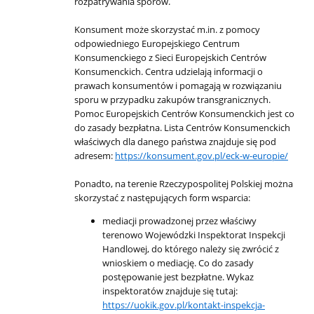
rozpatrywania sporów.
Konsument może skorzystać m.in. z pomocy
odpowiedniego Europejskiego Centrum
Konsumenckiego z Sieci Europejskich Centrów
Konsumenckich. Centra udzielają informacji o
prawach konsumentów i pomagają w rozwiązaniu
sporu w przypadku zakupów transgranicznych.
Pomoc Europejskich Centrów Konsumenckich jest co
do zasady bezpłatna. Lista Centrów Konsumenckich
właściwych dla danego państwa znajduje się pod
adresem:
https://konsument.gov.pl/eck-w-europie/
Ponadto, na terenie Rzeczypospolitej Polskiej można
skorzystać z następujących form wsparcia:
mediacji prowadzonej przez właściwy
terenowo Wojewódzki Inspektorat Inspekcji
Handlowej, do którego należy się zwrócić z
wnioskiem o mediację. Co do zasady
postępowanie jest bezpłatne. Wykaz
inspektoratów znajduje się tutaj:
https://uokik.gov.pl/kontakt-inspekcja-