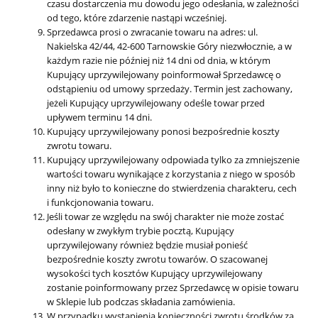
czasu dostarczenia mu dowodu jego odesłania, w zależności
od tego, które zdarzenie nastąpi wcześniej.
Sprzedawca prosi o zwracanie towaru na adres: ul.
Nakielska 42/44, 42-600 Tarnowskie Góry niezwłocznie, a w
każdym razie nie później niż 14 dni od dnia, w którym
Kupujący uprzywilejowany poinformował Sprzedawcę o
odstąpieniu od umowy sprzedaży. Termin jest zachowany,
jeżeli Kupujący uprzywilejowany odeśle towar przed
upływem terminu 14 dni.
Kupujący uprzywilejowany ponosi bezpośrednie koszty
zwrotu towaru.
Kupujący uprzywilejowany odpowiada tylko za zmniejszenie
wartości towaru wynikające z korzystania z niego w sposób
inny niż było to konieczne do stwierdzenia charakteru, cech
i funkcjonowania towaru.
Jeśli towar ze względu na swój charakter nie może zostać
odesłany w zwykłym trybie pocztą, Kupujący
uprzywilejowany również będzie musiał ponieść
bezpośrednie koszty zwrotu towarów. O szacowanej
wysokości tych kosztów Kupujący uprzywilejowany
zostanie poinformowany przez Sprzedawcę w opisie towaru
w Sklepie lub podczas składania zamówienia.
W przypadku wystąpienia konieczności zwrotu środków za