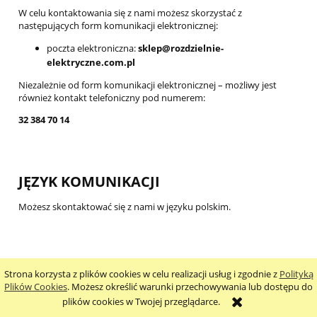
W celu kontaktowania się z nami możesz skorzystać z
następujących form komunikacji elektronicznej:
poczta elektroniczna:
sklep@rozdzielnie-
elektryczne.com.pl
Niezależnie od form komunikacji elektronicznej – możliwy jest
również kontakt telefoniczny pod numerem:
32 384 70 14
JĘZYK KOMUNIKACJI
Możesz skontaktować się z nami w języku polskim.
WARUNKI TECHNICZNE
Strona korzysta z plików cookies w celu realizacji usług i zgodnie z
Polityką
Plików Cookies
. Możesz określić warunki przechowywania lub dostępu do
Dla prawidłowego korzystania ze Strony internetowej konieczne
plików cookies w Twojej przeglądarce.
jest spełnienie następujących warunków technicznych: