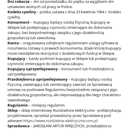
Dni robocze
– dni od poniedziałku do piątku za wyjątkiem dni
ustawowo wolnych od pracy w Polsce.
Kodeks cywilny
– polska ustawa z dnia 23 kwietnia 1964 r. Kodeks
cywilny.
Konsument
– Kupujący będący osobą fizyczną, kupujący w
Sklepie lub podejmujący czynności zmierzające do dokonania
zakupu, bez bezpośredniego związku z jego działalnością
gospodarczą lub zawodową.
Konto
– uregulowana odrębnym regulaminem usługa cyfrowa w
rozumieniu Ustawy o prawach konsumenta, dzięki której Kupujący
może nieodpłatnie skorzystać z dodatkowych funkcji w Sklepie.
Kupujący
– każdy podmiot kupujący w Sklepie lub podejmujący
czynności zmierzające do dokonania zakupu.
Kupujący uprzywilejowany
– Konsument lub Przedsiębiorca
uprzywilejowany.
Przedsiębiorca uprzywilejowany
– Kupujący będący osobą
fizyczną, zawierający lub zamierzający zawrzeć ze Sprzedawcą
umowę na podstawie Regulaminu bezpośrednio związaną z jego
działalnością gospodarczą, ale nieposiadającą dla niego charakteru
zawodowego.
Regulamin
– niniejszy regulamin.
Sklep
– sklep internetowy Rozdzielnice elektryczne - prefabrykacja,
projektowanie, sprzedaż prowadzony przez Sprzedawcę pod
adresem
https://www.rozdzielnie-elektryczne.com.pl
.
Sprzedawca
– JAROSŁAW ARTUR WRĘCZYCKI, przedsiębiorca