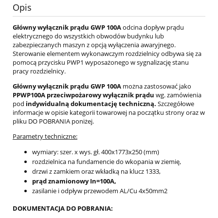
Opis
Główny wyłącznik prądu GWP 100A
odcina dopływ prądu
elektrycznego do wszystkich obwodów budynku lub
zabezpieczanych maszyn z opcją wyłączenia awaryjnego.
Sterowanie elementem wykonawczym rozdzielnicy odbywa się za
pomocą przycisku PWP1 wyposażonego w sygnalizację stanu
pracy rozdzielnicy.
Główny wyłącznik prądu GWP 100A
można zastosować jako
PPWP100A przeciwpożarowy wyłącznik prądu
wg. zamówienia
pod
indywidualną dokumentację techniczną.
Szczegółowe
informacje w opisie kategorii towarowej na początku strony
oraz w
pliku DO POBRANIA poniżej.
Parametry techniczne:
wymiary: szer. x wys. gł. 400x1773x250 (mm)
rozdzielnica na fundamencie do wkopania w ziemię,
drzwi z zamkiem oraz wkładką na klucz 1333,
prąd znamionowy In=100A,
zasilanie i odpływ przewodem AL/Cu 4x50mm2
DOKUMENTACJA DO POBRANIA: