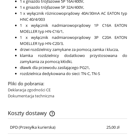
1 x gniazdo trójfazowe 5P 16A/400V,
1 x gniazdo trójfazowe 5P 32A/400V,
1 x wyłącznik różnicowoprądowy 40A/30mA AC EATON typ
HNC 40/4/003
1 x wyłącznik nadmiarowoprądowy 1P C16A EATON
MOELLER typ HN-C16/1,
1 x wyłącznik nadmiarowoprądowy 3P C20A EATON
MOELLER typ HN-C20/3,
drzwi rozdzielnicy zamykane za pomocą zamka i klucza,
klamka rozdzielnicy dodatkowo przystosowana do
zamykania za pomocą kłódki,
dławik dla przewodu zasilającego PG21,
rozdzielnica dedykowana do sieci: TN-C, TN-S
Pliki do pobrania:
Deklaracja zgodności CE
Dokumentacja techniczna
Koszty dostawy
DPD
(Przesyłka kurierska)
25,00 zł