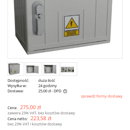
Dostępność:
duża ilość
Wysyłka w:
24 godziny
Dostawa:
25,00 zł
- DPD
sprawdź formy dostawy
275,00 zł
Cena:
zawiera 23% VAT, bez kosztów dostawy
223,58 zł
Cena netto:
bez 23% VAT i kosztów dostawy