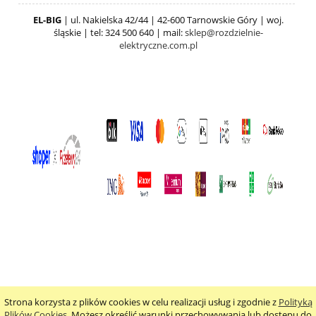
EL-BIG
| ul. Nakielska 42/44 | 42-600 Tarnowskie Góry | woj.
śląskie | tel: 324 500 640 | mail:
sklep@rozdzielnie-
elektryczne.com.pl
Strona korzysta z plików cookies w celu realizacji usług i zgodnie z
Polityką
pokaż pełną wersję strony
Plików Cookies
. Możesz określić warunki przechowywania lub dostępu do