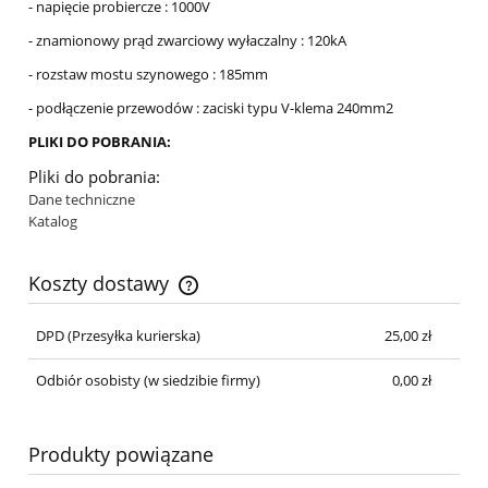
- napięcie probiercze : 1000V
- znamionowy prąd zwarciowy wyłaczalny : 120kA
- rozstaw mostu szynowego : 185mm
- podłączenie przewodów : zaciski typu V-klema 240mm2
PLIKI DO POBRANIA:
Pliki do pobrania:
Dane techniczne
Katalog
Koszty dostawy
DPD
(Przesyłka kurierska)
25,00 zł
Odbiór osobisty
(w siedzibie firmy)
0,00 zł
Produkty powiązane