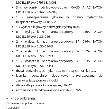
MOELLER typ CFI6-63/4/003,
3 x wyłącznik różnicowoprądowy 40A/30mA AC EATON
MOELLER typ CFI6-40/4/003,
1 x zabezpieczenie główne w postaci rozłącznika
bezpiecznikowego RBK160A,
1 x wyłącznik główny z dźwignią ręczną 160A,
8 x wyłącznik nadmiarowoprądowy 1P C16A EATON
MOELLER typ CLS6-C16,
2 x wyłącznik nadmiarowoprądowy 3P C16A EATON
MOELLER typ CLS6-C16/3,
2 x wyłącznik nadmiarowoprądowy 3P C32A EATON
MOELLER typ CLS6-C32/3,
1 x wyłącznik nadmiarowoprądowy 3P C63A EATON
MOELLER typ CLS6-C63/3,
drzwi rozdzielnicy zamykane za pomocą zamka i klucza,
klamka rozdzielnicy dodatkowo przystosowana do
zamykania za pomocą kłódki,
dławik dla przewodu zasilającego PG42,
rozdzielnica dedykowana do sieci: TN-C, TN-S
Pliki do pobrania:
Dokumentacja techniczna
Certyfikat