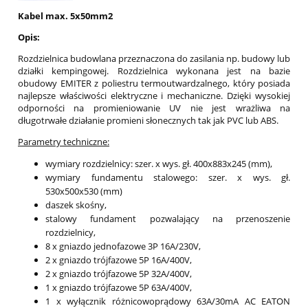
Kabel max. 5x50mm2
Opis:
Rozdzielnica budowlana przeznaczona do zasilania np. budowy lub
działki kempingowej. Rozdzielnica wykonana jest na bazie
obudowy EMITER z poliestru termoutwardzalnego, który posiada
najlepsze właściwości elektryczne i mechaniczne. Dzięki wysokiej
odporności na promieniowanie UV nie jest wrażliwa na
długotrwałe działanie promieni słonecznych tak jak PVC lub ABS.
Parametry techniczne:
wymiary rozdzielnicy: szer. x wys. gł. 400x883x245 (mm),
wymiary fundamentu stalowego: szer. x wys. gł.
530x500x530 (mm)
daszek skośny,
stalowy fundament pozwalający na przenoszenie
rozdzielnicy,
8 x gniazdo jednofazowe 3P 16A/230V,
2 x gniazdo trójfazowe 5P 16A/400V,
2 x gniazdo trójfazowe 5P 32A/400V,
1 x gniazdo trójfazowe 5P 63A/400V,
1 x wyłącznik różnicowoprądowy 63A/30mA AC EATON