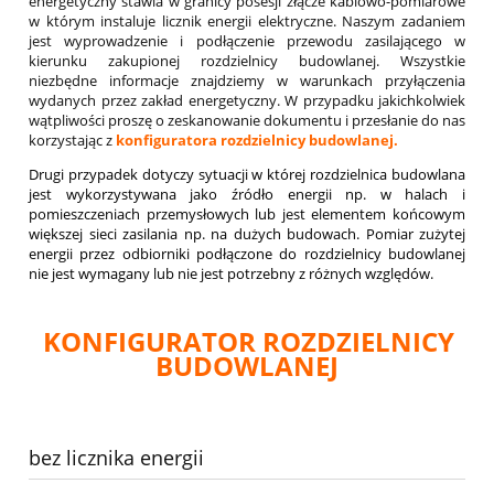
energetyczny stawia w granicy posesji złącze kablowo-pomiarowe
w którym instaluje licznik energii elektryczne. Naszym zadaniem
jest wyprowadzenie i podłączenie przewodu zasilającego w
kierunku zakupionej rozdzielnicy budowlanej. Wszystkie
niezbędne informacje znajdziemy w warunkach przyłączenia
wydanych przez zakład energetyczny. W przypadku jakichkolwiek
wątpliwości proszę o zeskanowanie dokumentu i przesłanie do nas
korzystając z
konfiguratora rozdzielnicy budowlanej.
Drugi przypadek dotyczy sytuacji w której rozdzielnica budowlana
jest wykorzystywana jako źródło energii np. w halach i
pomieszczeniach przemysłowych lub jest elementem końcowym
większej sieci zasilania np. na dużych budowach. Pomiar zużytej
energii przez odbiorniki podłączone do rozdzielnicy budowlanej
nie jest wymagany lub nie jest potrzebny z różnych względów.
KONFIGURATOR ROZDZIELNICY
BUDOWLANEJ
bez licznika energii