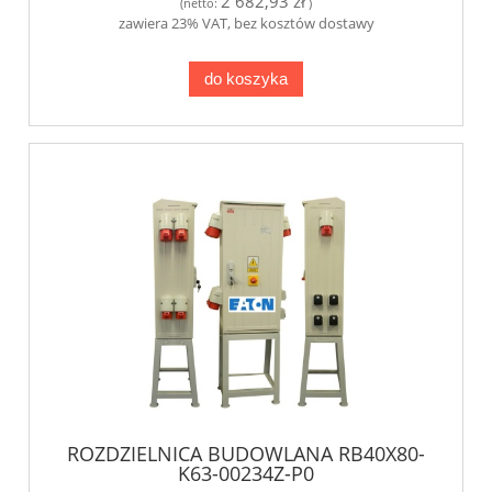
2 682,93 zł
(netto:
)
zawiera 23% VAT, bez kosztów dostawy
do koszyka
ROZDZIELNICA BUDOWLANA RB40X80-
K63-00234Z-P0