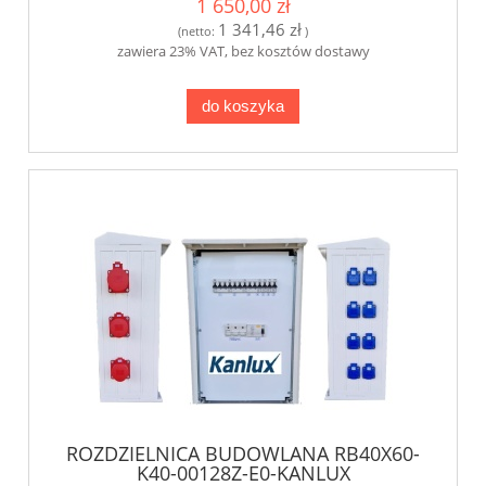
1 650,00 zł
1 341,46 zł
(netto:
)
zawiera 23% VAT, bez kosztów dostawy
do koszyka
ROZDZIELNICA BUDOWLANA RB40X60-
K40-00128Z-E0-KANLUX