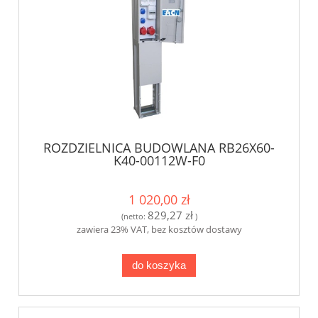
ROZDZIELNICA BUDOWLANA RB26X60-
K40-00112W-F0
1 020,00 zł
829,27 zł
(netto:
)
zawiera 23% VAT, bez kosztów dostawy
do koszyka